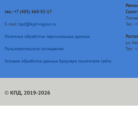
Регио
тел.:
+7 (495) 668-82-17
Санкт
Лиговс
E-mail:
kpd@kpd-region.ru
Тел.: 
Политика обработки персональных данных
Росто
ул. На
Пользовательское соглашение
Тел.: 
Условия обработки данных браузера посетителя сайта
© КПД, 2019-2026